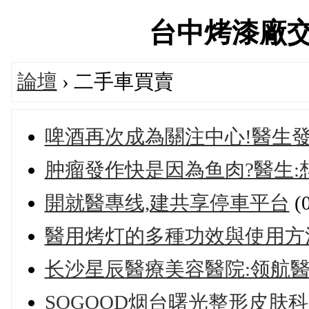
台中烤漆廠交流論
論壇
› 二手車買賣
啤酒再次成為關注中心!醫生發
肿瘤發作快是因為鱼肉?醫生:
開就醫專线,建共享停車平台
(
醫用烤灯的多種功效與使用方
长沙星辰醫療美容醫院:领航
SOGOOD烟台曙光整形皮肤科