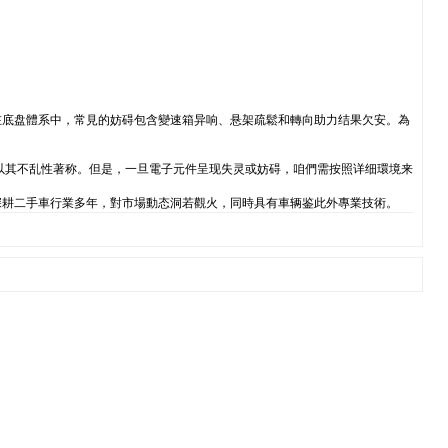
在底盘體系中，常見的妨碍包含變速箱异响、悬架疏鬆和轉向助力结果欠安。為
以其不乱性著称。但是，一旦電子元件呈现失灵或妨碍，咱們需按照详细環境来
深耕二手車行業多年，對市場動态洞若觀火，同時具有車辆鉴此外專業技術。