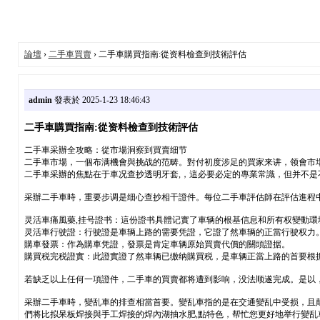
論壇
›
二手車買賣
› 二手車購買指南:從资料檢查到技術評估
admin
發表於 2025-1-23 18:46:43
二手車購買指南:從资料檢查到技術評估
二手車采辦全攻略：從市場洞察到買賣细节
二手車市場，一個布满機會與挑战的范畴。對付初度涉足的買家来讲，领會市
二手車采辦的焦點在于車况查抄透明牙套,，這必要必定的專業常識，但并不
采辦二手車時，重要步调是细心查抄相干證件。每位二手車評估師在評估進程
灵活車痛風藥,挂号證书：這份證书具體记實了車辆的根基信息和所有权變動環
灵活車行驶證：行驶證是車辆上路的需要凭證，它證了然車辆的正當行驶权力
購車發票：作為購車凭證，發票是肯定車辆原始買賣代價的關頭證据。
購買税完税證實：此證實證了然車辆已缴纳購買税，是車辆正當上路的首要根
若缺乏以上任何一項證件，二手車的買賣都将遭到影响，没法顺遂完成。是以
采辦二手車時，變乱車的排查相當首要。變乱車指的是在交通變乱中受损，且
們将比拟呆板焊接與手工焊接的焊內湖抽水肥,點特色，帮忙您更好地举行變乱