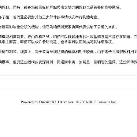
的焊點。同時，後备箱後围板的焊點與底盘雙方的焊點也是首要的查抄區域。
终了後，咱們還必要對其他三大部件的事情状态举行具體考查。
會显著影响發念頭的機能，但它為咱們與賣家协商代價供给了公道的来由。
體機能相當首要。經由過程路試，咱們可以輕鬆地查抄出底盘體系是不是存在問題。
凡車主而言，即便可以或许發明問題，也常常難以正确描写其详细環境。
座椅节制等。现實上，電子装备呈现妨碍的概率相對于较低，由于電子元減肥飲料,件
助辦事。雇佣這些機構的资深師傅一同選購車辆，無疑是一個明智的選擇。這些師傅
Powered by
Discuz! X3.3 Archiver
© 2001-2017
Comsenz Inc.