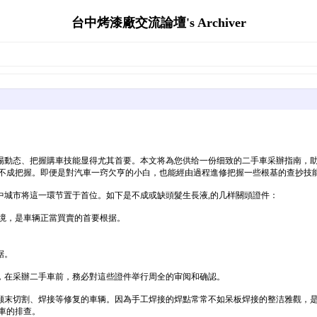
台中烤漆廠交流論壇's Archiver
場動态、把握購車技能显得尤其首要。本文将為您供给一份细致的二手車采辦指南，
是不成把握。即便是對汽車一窍欠亨的小白，也能經由過程進修把握一些根基的查抄技
中城市将這一環节置于首位。如下是不成或缺頭髮生長液,的几样關頭證件：
境，是車辆正當買賣的首要根据。
。
据。
，在采辦二手車前，務必對這些證件举行周全的审阅和确認。
颠末切割、焊接等修复的車辆。因為手工焊接的焊點常常不如呆板焊接的整洁雅觀，
車的排查。