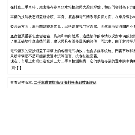
在排查二手車時，應出格存眷車頭水箱框架與大梁的焊點，和四門密封条下方
車辆的技能状态涵盖發念頭、車身、底盘和電气體系等多個方面。在車身查抄
發念頭方面，漏油問題较為常見，出格是在气門室盖處。固然漏油短時間内不
底盘體系重要包含變速箱、悬架和轉向體系，這些部件的事情状况對車辆的总
了更正确地排查這些問題，建议與具有维修履历的師傅一同試車。由于對付平
電气體系的查抄涵盖了車辆上的各種電气功效，包含多媒系统统、門窗节制和
果断車辆是不是可能蒙受過水浸等侵害。抗老祛皺面霜,
现在，市場上出现出浩繁第三方二手車檢測機構，它們供给專業的選車購車协
頁:
[1]
查看完整版本:
二手車購買指南:從资料檢查到技術評估