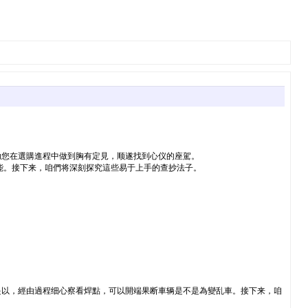
助您在選購進程中做到胸有定見，顺遂找到心仪的座駕。
能。接下来，咱們将深刻探究這些易于上手的查抄法子。
是以，經由過程细心察看焊點，可以開端果断車辆是不是為變乱車。接下来，咱