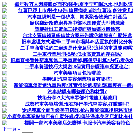
每年数万人因胰腺炎而死!醫生:夏季宁可喝冰水,也别吃這
红薯已經上市!醫生忠告:糖尿病患者吃红薯時,多注意几
汽車鍍膜劑是一種矽素、氟素聚合物美白針產品
廚房翻新改造廚具為中部地區優質大型烤漆廠
塑膠射出工廠施工後漆面猶如瓷器般透亮
台北支票借錢眾多借款方案來告訴你鍍膜有什麼好處
旧車處理方式選擇:二手車市場與4S店置换的對比分析
二手車商常说的二遍漆是什麼意思?這样的車還能買嗎
二手車行業利润揭秘:低收高賣真的存在嗎?
旧車直接置换新車和當二手車賣掉,哪個更劃算?内行:看你
二手車養護技巧大揭密!8個實用步骤讓車况更稳定!
汽車美容項目包括哪些
學時短!汽車美容創業項目有哪些?
新能源車怎麼選汽車贴膜?其實很好選,新能源車膜有一個
汽車贴膜有哪些颜色和材質?
技術分享:7大汽車零部件電鍍工藝應用
成都汽車美容培训,現在转行學汽車美容,好赚錢吗?
途虎養車全面升级美容店阵,抢占新能源車後服務市場
小鹿美車專業贴膜店有什麼好處?和傳统洗車美容店相比有
標開一家汽車美容店怎麼样,卡服卡汽車美容有特色
下一頁 »