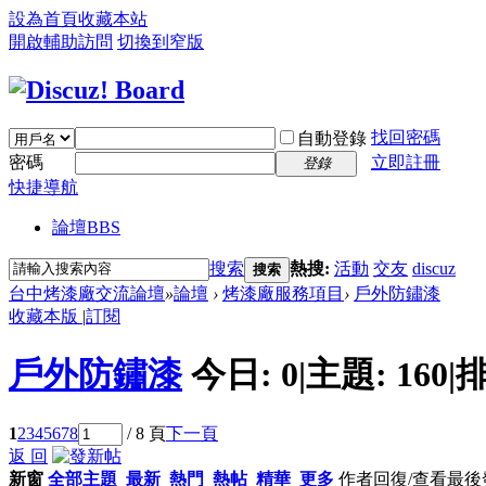
設為首頁
收藏本站
開啟輔助訪問
切換到窄版
找回密碼
自動登錄
密碼
立即註冊
登錄
快捷導航
論壇
BBS
搜索
熱搜:
活動
交友
discuz
搜索
台中烤漆廠交流論壇
»
論壇
›
烤漆廠服務項目
›
戶外防鏽漆
收藏本版
|
訂閱
戶外防鏽漆
今日:
0
|
主題:
160
|
排
1
2
3
4
5
6
7
8
/ 8 頁
下一頁
返 回
新窗
全部主題
最新
熱門
熱帖
精華
更多
作者
回復/查看
最後