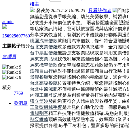
樓主
發表於 2025-5-8 16:09:23
|
只看該作者
無論您是從事手帳美編、幼兒美勞教學、補習班D
admin
況或提升車輛價值的車主。 兩者搭配能全面照
等店家資訊情報，您可以依據區域與店家評價來
分享探索快速貸，有別於汽車借款銀行聯徵與漫
2569
2569
7769
桃園汽車借款
就能用汽車借款，條件符合還能辦
主題
帖子
積分
台北支票借錢
眾多借款方案供您選擇，全力協助
台中票貼借錢
無論是支客票貼現或是利用支票借
管理員
屏東支票貼現
找低利屏東當舖借錢不需為難，不
屏東機車借款
免留車服務讓您在藉款後仍享有用
澎湖自由行
絕對不能錯過這篇澎湖自由行攻略！
景觀餐廳
幫您輕鬆找到心儀的精緻高級，適合情
台北高級餐廳
位置和特色介紹，幫您輕鬆找到心
積分
台北中醫減肥
不僅精選中醫師親解的最佳減肥方
7769
內湖工商登記
就是為創業者量身打造的內湖商務
獨立筒沙發
能夠更符合人體曲線與各種坐姿，由
發消息
工業型機械手臂
是常見的自動化設備，伺服系統
電腦割字
精工科技運作迅捷數值精確,為您刻劃最
熱泵維修
頂級高效能熱泵熱水器，效率高出業界3
探索提供各種diy手工材料包，豐富多彩的鈕扣