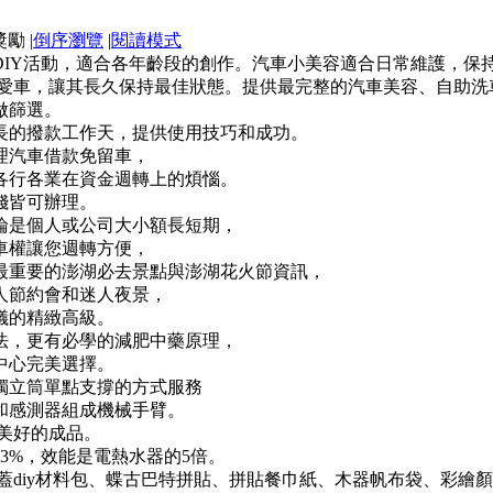
|
倒序瀏覽
|
閱讀模式
IY活動，適合各年齡段的創作。汽車小美容適合日常維護，保
顧愛車，讓其長久保持最佳狀態。提供最完整的汽車美容、自助
做篩選。
長的撥款工作天，提供使用技巧和成功。
理汽車借款免留車，
各行各業在資金週轉上的煩惱。
錢皆可辦理。
論是個人或公司大小額長短期，
車權讓您週轉方便，
最重要的澎湖必去景點與澎湖花火節資訊，
人節約會和迷人夜景，
儀的精緻高級。
法，更有必學的減肥中藥原理，
中心完美選擇。
獨立筒單點支撐的方式服務
和感測器組成機械手臂。
美好的成品。
3%，效能是電熱水器的5倍。
涵蓋diy材料包、蝶古巴特拼貼、拼貼餐巾紙、木器帆布袋、彩繪