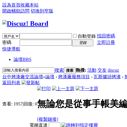
設為首頁
收藏本站
開啟輔助訪問
切換到窄版
找回密碼
自動登錄
密碼
立即註冊
登錄
快捷導航
論壇
BBS
搜索
熱搜:
活動
交友
discuz
搜索
台中烤漆廠交流論壇
»
論壇
›
烤漆廠服務項目
›
瓦斯爐頭烤漆
›
返回列表
無論您是從事手帳美
查看:
1957
|
回復:
0
[複製鏈接]
電梯直達